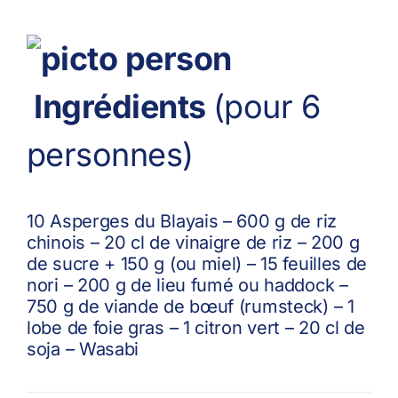
du
Blayais
en
mode
Maki
Ingrédients
(pour 6
personnes)
10 Asperges du Blayais – 600 g de riz
chinois – 20 cl de vinaigre de riz – 200 g
de sucre + 150 g (ou miel) – 15 feuilles de
nori – 200 g de lieu fumé ou haddock –
750 g de viande de bœuf (rumsteck) – 1
lobe de foie gras – 1 citron vert – 20 cl de
soja – Wasabi