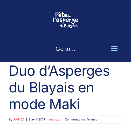
Skip
to
content
Go to...
Duo d’Asperges
du Blayais en
mode Maki
sur
By
FAB-22
|
2 avril 2014
|
recettes
|
Commentaires fermés
Duo
d’Asperges