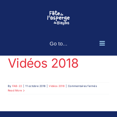
Skip
to
content
Go to...
Vidéos 2018
sur
By
FAB-22
|
11 octobre 2018
|
Vidéos 2018
|
Commentaires fermés
Vidéos
Read More
2018