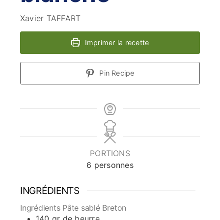
Xavier TAFFART
Imprimer la recette
Pin Recipe
PORTIONS
6
personnes
INGRÉDIENTS
Ingrédients Pâte sablé Breton
140
gr
de beurre