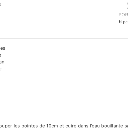
POR
6
pe
hes
e
an
e
ouper les pointes de 10cm et cuire dans l’eau bouillante sa