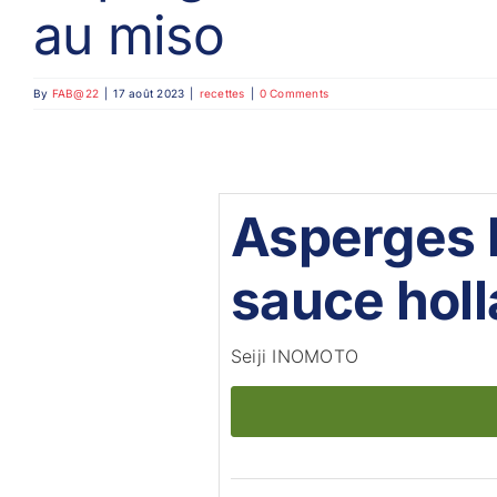
au miso
By
FAB@22
|
17 août 2023
|
recettes
|
0 Comments
Asperges b
sauce holl
Seiji INOMOTO