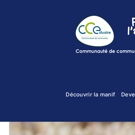
Skip
to
content
Découvrir la manif
Deve
View
Larger