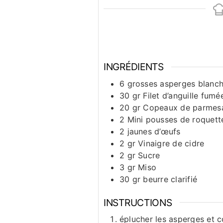
INGRÉDIENTS
6
grosses asperges blanc
30
gr
Filet d’anguille fumé
20
gr
Copeaux de parmes
2
Mini pousses de roquett
2
jaunes d’œufs
2
gr
Vinaigre de cidre
2
gr
Sucre
3
gr
Miso
30
gr
beurre clarifié
INSTRUCTIONS
éplucher les asperges et c