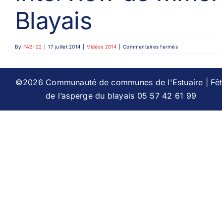
Blayais
sur
By
FAB-22
|
17 juillet 2014
|
Vidéos 2014
|
Commentaires fermés
Interview
de
Mme.
Bouillac,
©2026 Communauté de communes de l'Estuaire | Fê
productrice
de l’asperge du blayais 05 57 42 61 99
d’asperges
du
Blayais