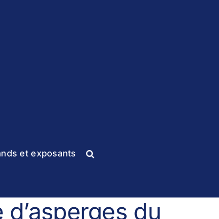
ands et exposants
e d’asperges du