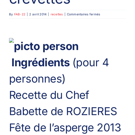
sur
By
FAB-22
|
2 avril 2014
|
recettes
|
Commentaires fermés
Fondue
d’asperges
aux
queues
de
crevettes
Ingrédients
(pour 4
personnes)
Recette du Chef
Babette de ROZIERES
Fête de l’asperge 2013