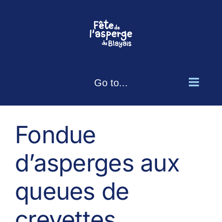
Skip
to
content
Go to...
View
Larger
Fondue
Image
d’asperges aux
queues de
crevettes